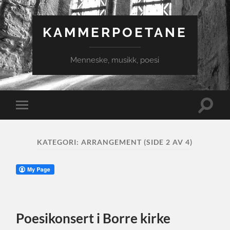
KAMMERPOETANE
Menneske, musikk, poesi
Veksle
Veksle
søkefel
mobilmeny
KATEGORI:
ARRANGEMENT
(SIDE 2 AV 4)
Poesikonsert i Borre kirke