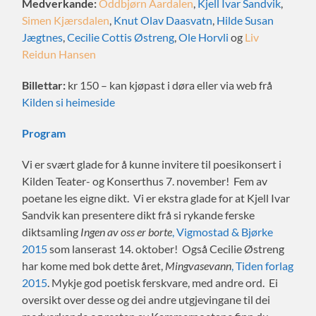
Medverkande:
Oddbjørn Aardalen
,
Kjell Ivar Sandvik
,
Simen Kjærsdalen
,
Knut Olav Daasvatn
,
Hilde Susan
Jægtnes
,
Cecilie Cottis Østreng
,
Ole Horvli
og
Liv
Reidun Hansen
Billettar:
kr 150 – kan kjøpast i døra eller via web frå
Kilden si heimeside
Program
Vi er svært glade for å kunne invitere til poesikonsert i
Kilden Teater- og Konserthus 7. november! Fem av
poetane les eigne dikt. Vi er ekstra glade for at Kjell Ivar
Sandvik kan presentere dikt frå si rykande ferske
diktsamling
Ingen av oss er borte
, Vigmostad & Bjørke
2015
som lanserast 14. oktober! Også Cecilie Østreng
har kome med bok dette året,
Mingvasevann
, Tiden forlag
2015
. Mykje god poetisk ferskvare, med andre ord. Ei
oversikt over desse og dei andre utgjevingane til dei