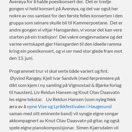
Averøya for å halde poesikonsert der. Det er tredje
gongen vi held konsert på Averøya, og det var også her
nokre av oss samlast for den første felles konserten i den
gruppa som seinare skulle bli til Kammerpoetane. Det er
andre gongen vi vitjar Hansgarden, vi vonar det kan vere
starten på ein tradisjon! Dei vakre omgjevnadane og det
varme vertskapet gjer Hansgarden til den ideelle ramma
kring ein poesikonsert, og vi ser med stor glede fram mot
den 13. juni.
Programmet trur vi skal verte både variert og fint.
Øyvind Rangøy, Kjell Ivar Sandvik (med førpremiere på
dikt som kjem i ny samling på Vigmostad & Bjørke forlag
til hausten), Liv Reidun Hansen og Knut Olav Daasvatn
les eigne tekstar. Liv Reidun Hansen (som nyleg fekk
æra av å
opne Vise og Lyrikkfestivalen i Haugesund
saman med sitt eminente band) vil syngje eigne songar
akkompagnert av Knut Olav Daasvatn på gitar, og også
spele eigne pianokomposisjonar. Simen Kjærsdalen vil