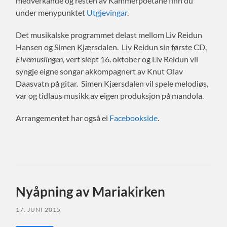
medverkande og resten av Kammerpoetane finn du
under menypunktet
Utgjevingar
.
Det musikalske programmet delast mellom Liv Reidun
Hansen og Simen Kjærsdalen. Liv Reidun sin første CD,
Elvemuslingen
, vert slept 16. oktober og Liv Reidun vil
syngje eigne songar akkompagnert av Knut Olav
Daasvatn på gitar. Simen Kjærsdalen vil spele melodiøs,
var og tidlaus musikk av eigen produksjon på mandola.
Arrangementet har også ei
Facebookside
.
Nyåpning av Mariakirken
17. JUNI 2015