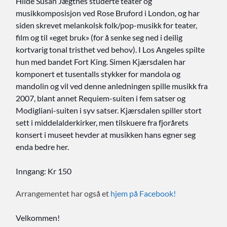
Hilde Susan Jægtnes studerte teater og
musikkomposisjon ved Rose Bruford i London, og har
siden skrevet melankolsk folk/pop-musikk for teater,
film og til «eget bruk» (for å senke seg ned i deilig
kortvarig tonal tristhet ved behov). I Los Angeles spilte
hun med bandet Fort King. Simen Kjærsdalen har
komponert et tusentalls stykker for mandola og
mandolin og vil ved denne anledningen spille musikk fra
2007, blant annet Requiem-suiten i fem satser og
Modigliani-suiten i syv satser. Kjærsdalen spiller stort
sett i middelalderkirker, men tilskuere fra fjorårets
konsert i museet hevder at musikken hans egner seg
enda bedre her.
Inngang: Kr 150
Arrangementet har også et
hjem på Facebook!
Velkommen!